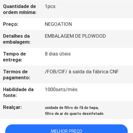
Quantidade de
1pcs
ordem mínima:
CONTROLE
DE
Preço:
NEGOATION
QUALIDADE
Detalhes da
EMBALAGEM DE PLOWOOD
embalagem:
CONTACTE-
Tempo de
8 dias úteis
entrega:
NOS
Termos de
/FOB/CIF/ à saída da fábrica CNF
pagamento:
NOTÍCIAS
Habilidade da
1000sets/mês.
fonte:
CASOS
Realçar:
,
unidade de filtro do fã do hepa
filtro de ar do quarto desinfetado
MAPA
DO
MELHOR PREÇO