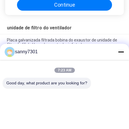
Continue
unidade de filtro do ventilador
Placa galvanizada filtrada bobina do exaustor de unidade de
filtro do fã de Hepa do quarto desinfetado
sanny7301
Unidade de filtro de ventilador de plástico 200 CFM para fluxo
de ar ideal e ambientes de sala limpa
7:23 AM
Unidade de filtro de ventoinha de folha galvanizada com peso
de 125 kg e baixo nível de ruído de 45 dB
Good day, what product are you looking for?
Categorias populares
Todos
Túnel Do Chuveiro 
Chuveiro De Ar Da 
De Ar
Sala De Limpeza
Chuveiro De Ar De 
Caixa De Passagem 