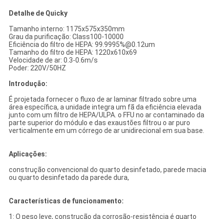
Detalhe de Quicky
Tamanho interno: 1175x575x350mm
Grau da purificação: Class100-10000
Eficiência do filtro de HEPA: 99.9995%@0.12um
Tamanho do filtro de HEPA: 1220x610x69
Velocidade de ar: 0.3-0.6m/s
Poder: 220V/50HZ
Introdução:
É projetada fornecer o fluxo de ar laminar filtrado sobre uma
área específica, a unidade integra um fã da eficiência elevada
junto com um filtro de HEPA/ULPA. o FFU no ar contaminado da
parte superior do módulo e das exaustões filtrou o ar puro
verticalmente em um córrego de ar unidirecional em sua base.
Aplicações:
construção convencional do quarto desinfetado, parede macia
ou quarto desinfetado da parede dura,
Características de funcionamento:
1: O peso leve, construção da corrosão-resistência é quarto