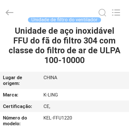
2026
KeLing
Purification
Technology
Company.
Unidade de filtro do ventilador
All
Rights
Unidade de aço inoxidável
PARA
Reserved.
FFU do fã do filtro 304 com
CASA
classe do filtro de ar de ULPA
PRODUTOS
100-10000
SOBRE
Lugar de
CHINA
origem:
NÓS
Marca:
K-LING
VISITA
Certificação:
CE,
À
Número do
KEL-FFU1220
FÁBRICA
modelo: