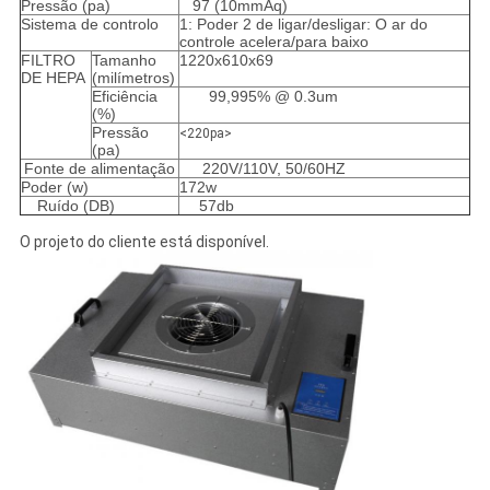
Pressão (pa)
97 (10mmAq)
Sistema de controlo
1: Poder 2 de ligar/desligar: O ar do
controle acelera/para baixo
FILTRO
Tamanho
1220x610x69
DE HEPA
(milímetros)
Eficiência
99,995% @ 0.3um
(%)
Pressão
<220pa>
(pa)
Fonte de alimentação
220V/110V, 50/60HZ
Poder (w)
172w
Ruído (DB)
57db
O projeto do cliente está disponível.