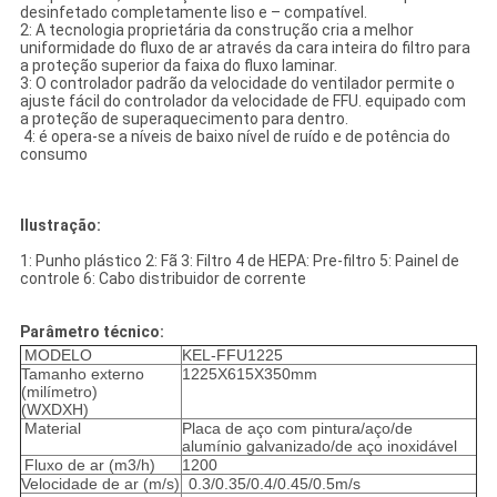
desinfetado completamente liso e – compatível.
2: A tecnologia proprietária da construção cria a melhor
uniformidade do fluxo de ar através da cara inteira do filtro para
a proteção superior da faixa do fluxo laminar.
3: O controlador padrão da velocidade do ventilador permite o
ajuste fácil do controlador da velocidade de FFU. equipado com
a proteção de superaquecimento para dentro.
4: é opera-se a níveis de baixo nível de ruído e de potência do
consumo
Ilustração:
1: Punho plástico 2: Fã 3: Filtro 4 de HEPA: Pre-filtro 5: Painel de
controle 6: Cabo distribuidor de corrente
Parâmetro técnico:
MODELO
KEL-FFU1225
Tamanho externo
1225X615X350mm
(milímetro)
(WXDXH)
Material
Placa de aço com pintura/aço/de
alumínio galvanizado/de aço inoxidável
Fluxo de ar (m3/h)
1200
Velocidade de ar (m/s)
0.3/0.35/0.4/0.45/0.5m/s