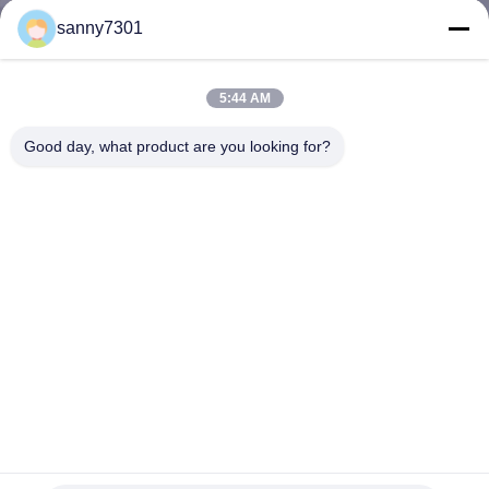
sanny7301
CONTROLE
DE
5:44 AM
QUALIDADE
Good day, what product are you looking for?
CONTACTE-
NOS
NOTÍCIAS
CASOS
Classe inteligente 1000 do quarto desinfetado do hospital da
MAPA
farmácia com o filtro da eficiência elevada HEPA
DO
Chuveiro de ar da sala de limpeza
2025-07-29