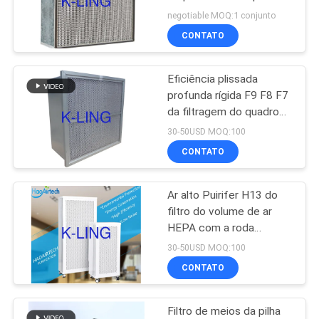
do filtro de ar do sistema
SITE
negotiable MOQ:1 conjunto
HEPA da ATAC
CONTATO
66
POLÍTICA
Caixa de passagem
Eficiência plissada
DE
profunda rígida F9 F8 F7
do chuveiro de ar
PRIVACIDADE
da filtragem do quadro
do filtro de ar GL de
30-50USD MOQ:100
HEPA
CONTATO
Ar alto Puirifer H13 do
139
filtro do volume de ar
HEPA com a roda
Cabine distribuidora
universal silenciosa
30-50USD MOQ:100
CONTATO
Filtro de meios da pilha