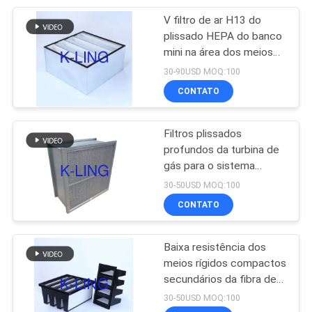
V filtro de ar H13 do
92
plissado HEPA do banco
armários do fluxo
mini na área dos meios
da indústria 10sqm de
30-90USD MOQ:100
laminar
Pharma
CONTATO
Filtros plissados
profundos da turbina de
gás para o sistema
121
industrial do filtro de
30-50USD MOQ:100
Caixa do filtro de
HEPA
CONTATO
HEPA
Baixa resistência dos
meios rígidos compactos
secundários da fibra de
vidro do filtro de ar de
30-50USD MOQ:100
HEPA