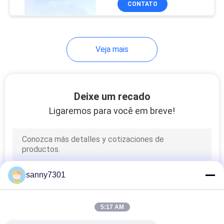
CONTATO
171
filtro de ar do hepa
Veja mais
Deixe um recado
Ligaremos para você em breve!
44
Filtro de ar de ULPA
sanny7301
5:17 AM
70