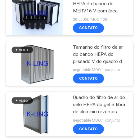
HEPA do banco de
MERV16 V com área
174
plástica do quadro
30-50USD MOQ:100
14sqm do ABS
Quarto desinfetado
CONTATO
de Softwall
Tamanho do filtro de ar
do banco HEPA do
plissado V do quadro do
metal mini customizável
negotiable MOQ:1 conjunto
CONTATO
85
unidade de filtro do
Quadro do filtro de ar do
selo HEPA do gel e fibra
ventilador
de alumínio reversos -
material de vidro
negotiable MOQ:1 conjunto
CONTATO