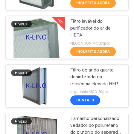
INQUÉRITO AGORA
CONTROLE
HOT
Filtro lavável do
DE
66
purificador do ar de
QUALIDADE
HEPA
Chuveiro de ar de
NEGOATION MOQ:1pcs
aço inoxidável
CONTACTE-
INQUÉRITO AGORA
NOS
Filtro de ar do quarto
desinfetado da
NOTÍCIAS
eficiência elevada HEPA
152
com o grande volume de
negotiable MOQ:50pcs
ar fácil instalar
Caixa de passagem
CASOS
CONTATO
da sala de limpeza
Tamanho personalizado
MAPA
vedador do poliuretano
DO
do plutônio do separador