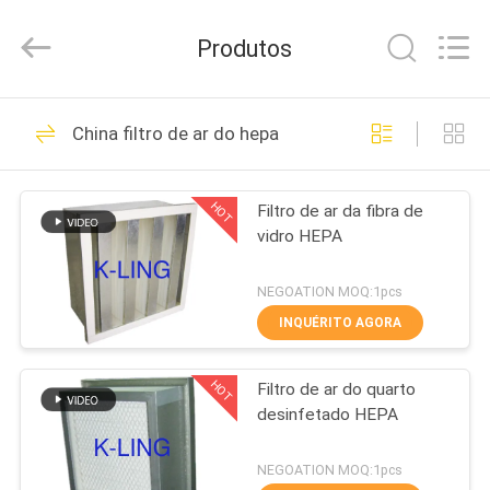
2026
KeLing
Purification
Produtos
Technology
Company.
All
Rights
PARA
Reserved.
194
China filtro de ar do hepa
CASA
Túnel do chuveiro
de ar
HOT
Filtro de ar da fibra de
PRODUTOS
vidro HEPA
SOBRE
NEGOATION MOQ:1pcs
NÓS
INQUÉRITO AGORA
200
Chuveiro de ar da
HOT
Filtro de ar do quarto
VISITA
desinfetado HEPA
À
sala de limpeza
FÁBRICA
NEGOATION MOQ:1pcs