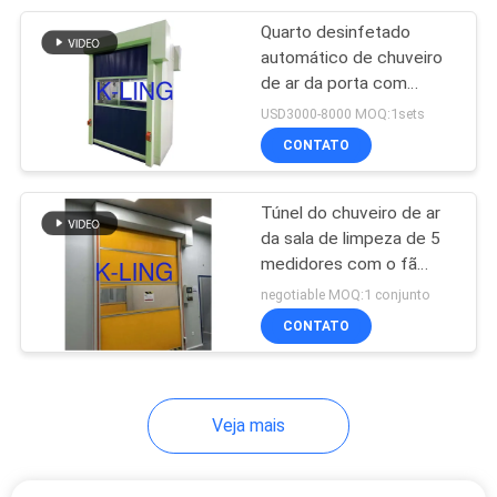
Quarto desinfetado
92
automático de chuveiro
armários do fluxo
de ar da porta com
programa de controle
USD3000-8000 MOQ:1sets
laminar
pessoal do alfaiate
CONTATO
Túnel do chuveiro de ar
da sala de limpeza de 5
medidores com o fã
121
dedicado do filtro de
negotiable MOQ:1 conjunto
Caixa do filtro de
Hepa
CONTATO
HEPA
Veja mais