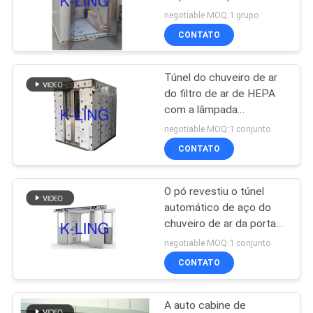
SUS 304 para a entrada
SITE
negotiable MOQ:1 grupo
da sala de limpeza
CONTATO
66
POLÍTICA
Caixa de passagem
Túnel do chuveiro de ar
DE
do filtro de ar de HEPA
do chuveiro de ar
PRIVACIDADE
com a lâmpada
ultravioleta para a sala de
negotiable MOQ:1 conjunto
limpeza
CONTATO
O pó revestiu o túnel
139
automático de aço do
chuveiro de ar da porta
Cabine distribuidora
deslizante para a fábrica
negotiable MOQ:1 conjunto
eletrônica
CONTATO
A auto cabine de