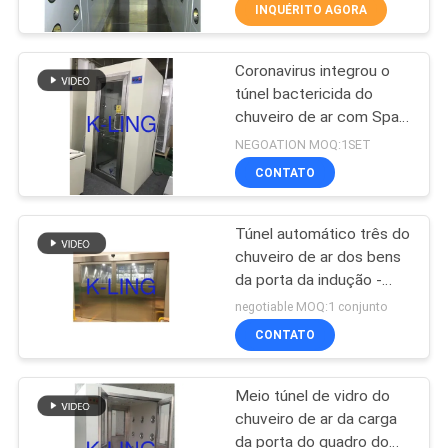
INQUÉRITO AGORA
CONTROLE
Coronavirus integrou o
DE
66
túnel bactericida do
QUALIDADE
chuveiro de ar com Spary
Chuveiro de ar de
desinfetante
NEGOATION MOQ:1SET
aço inoxidável
CONTACTE-
CONTATO
NOS
Túnel automático três do
chuveiro de ar dos bens
NOTÍCIAS
da porta da indução -
152
customizável tomado
negotiable MOQ:1 conjunto
partido
Caixa de passagem
CASOS
CONTATO
da sala de limpeza
Meio túnel de vidro do
MAPA
chuveiro de ar da carga
DO
da porta do quadro do