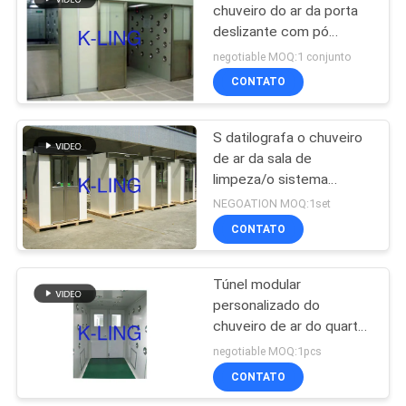
chuveiro do ar da porta
deslizante com pó
174
revestiu o motor da
negotiable MOQ:1 conjunto
parede/C.C.
Quarto desinfetado
CONTATO
de Softwall
S datilografa o chuveiro
de ar da sala de
limpeza/o sistema
andaveis automáticos
NEGOATION MOQ:1set
chuveiro de ar
CONTATO
85
unidade de filtro do
Túnel modular
personalizado do
ventilador
chuveiro de ar do quarto
desinfetado com o
negotiable MOQ:1pcs
ventilador interno
CONTATO