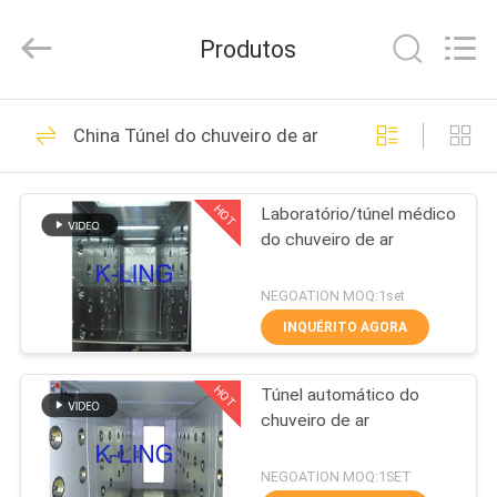
2026
KeLing
Purification
Produtos
Technology
Company.
All
Rights
PARA
Reserved.
194
China Túnel do chuveiro de ar
CASA
Túnel do chuveiro
de ar
HOT
Laboratório/túnel médico
PRODUTOS
do chuveiro de ar
SOBRE
NEGOATION MOQ:1set
NÓS
INQUÉRITO AGORA
200
Chuveiro de ar da
HOT
Túnel automático do
VISITA
chuveiro de ar
À
sala de limpeza
FÁBRICA
NEGOATION MOQ:1SET