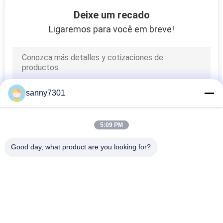
171
Deixe um recado
Ligaremos para você em breve!
filtro de ar do hepa
sanny7301
44
5:09 PM
Filtro de ar de ULPA
Good day, what product are you looking for?
Categorias populares
Todos
Túnel Do Chuveiro 
Chuveiro De Ar Da 
De Ar
Sala De Limpeza
70