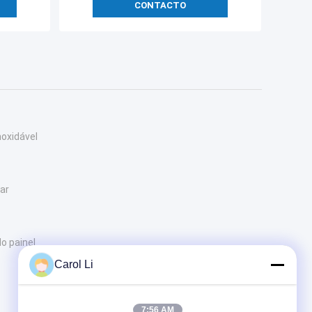
CONTACTO
noxidável
nar
do painel
Carol Li
7:56 AM