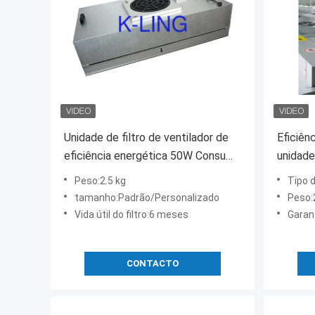
Unidade de filtro de ventilador de
Eficiên
eficiência energética 50W Consumo
unidade
de energia 200CFM Fluxo de ar
montad
Peso:2.5 kg
Tipo d
350 m
tamanho:Padrão/Personalizado
Peso:
Vida útil do filtro:6 meses
Garan
CONTACTO