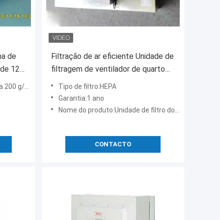
ha de
Filtração de ar eficiente Unidade de
 de 125
filtragem de ventilador de quarto
 45 dB
limpo Vida útil de 6 meses
 200 g/m2
Tipo de filtro:HEPA
Garantia:1 ano
Nome do produto:Unidade de filtro do fã
CONTACTO