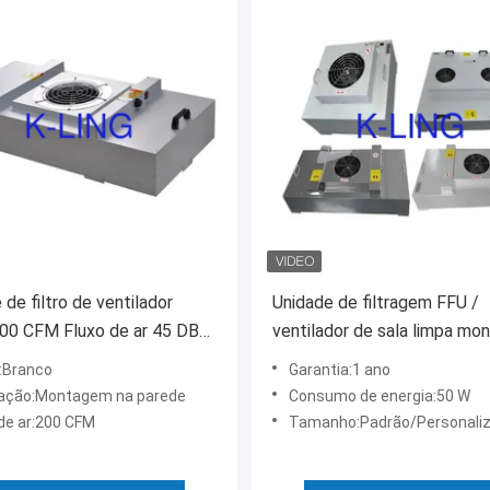
 de filtro de ventilador
Unidade de filtragem FFU /
00 CFM Fluxo de ar 45 DB
ventilador de sala limpa mo
 ruído do ar livre de
parede Filtro HEPA para am
:Branco
Garantia:1 ano
os
controlados
lação:Montagem na parede
Consumo de energia:50 W
 de ar:200 CFM
Tamanho:Padrão/Personali