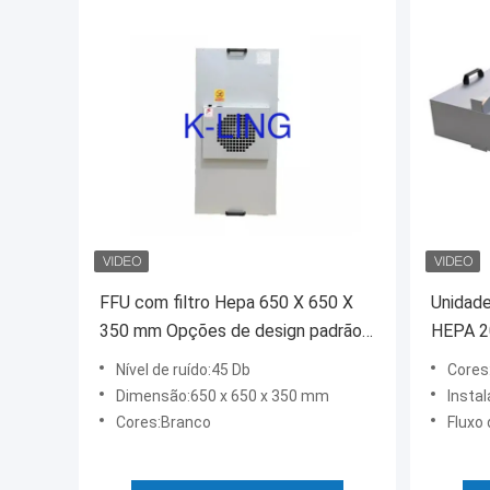
FFU com filtro Hepa 650 X 650 X
Unidade
350 mm Opções de design padrão
HEPA 2
ou personalizado
Nível de
Nível de ruído:45 Db
Cores
alérgen
Dimensão:650 x 650 x 350 mm
Insta
Cores:Branco
Fluxo