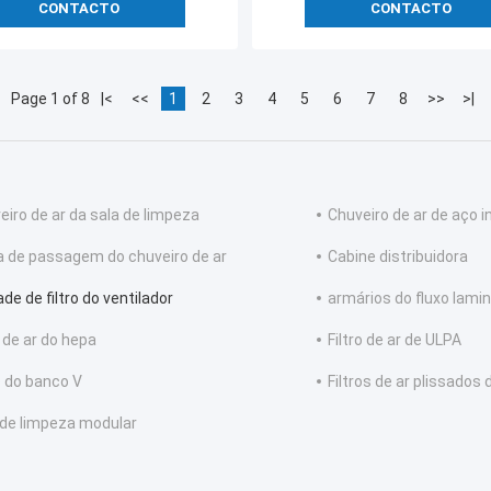
CONTACTO
CONTACTO
Page 1 of 8
|<
<<
1
2
3
4
5
6
7
8
>>
>|
eiro de ar da sala de limpeza
Chuveiro de ar de aço i
a de passagem do chuveiro de ar
Cabine distribuidora
de de filtro do ventilador
armários do fluxo lami
o de ar do hepa
Filtro de ar de ULPA
ro do banco V
Filtros de ar plissados 
 de limpeza modular