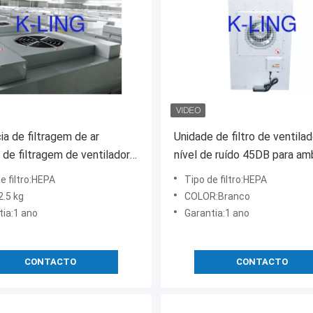
cia de filtragem de ar
Unidade de filtro de ventila
 de filtragem de ventilador
nível de ruído 45DB para am
a na parede 1225 X 615 X
industriais
e filtro:HEPA
Tipo de filtro:HEPA
m
2.5 kg
COLOR:Branco
tia:1 ano
Garantia:1 ano
CONTACTO
CONTACTO