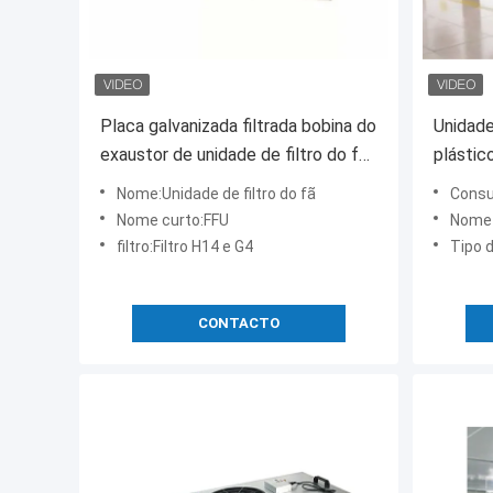
Placa galvanizada filtrada bobina do
Unidade
exaustor de unidade de filtro do fã
plástic
de Hepa do quarto desinfetado
ideal e
Nome:Unidade de filtro do fã
Consu
Nome curto:FFU
Nome d
filtro:Filtro H14 e G4
Tipo d
CONTACTO