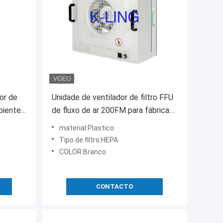
dor de
Unidade de ventilador de filtro FFU
bientes
de fluxo de ar 200FM para fábrica
de cogumelos
material:Plastico
Tipo de filtro:HEPA
COLOR:Branco
CONTACTO