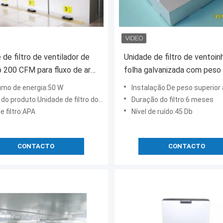
 de filtro de ventilador de
Unidade de filtro de ventoin
o 200 CFM para fluxo de ar
folha galvanizada com peso
 ambientes de sala limpa
kg e baixo nível de ruído de
mo de energia:50 W
Instalação:De peso superior a
o produto:Unidade de filtro do fã
Duração do filtro:6 meses
e filtro:APA
Nível de ruído:45 Db
CONTACTO
CONTACTO