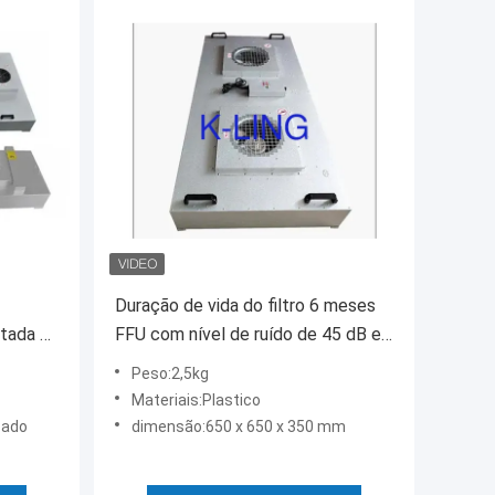
Duração de vida do filtro 6 meses
ntada na
FFU com nível de ruído de 45 dB e
bientes
peso de 35 kg
Peso:2,5kg
Materiais:Plastico
zado
dimensão:650 x 650 x 350 mm