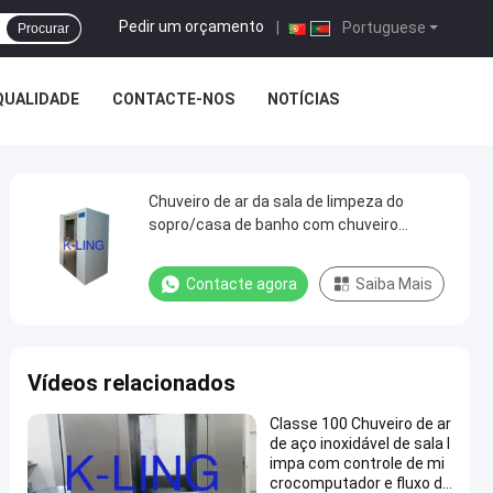
Pedir um orçamento
|
Portuguese
Procurar
QUALIDADE
CONTACTE-NOS
NOTÍCIAS
Chuveiro de ar da sala de limpeza do
sopro/casa de banho com chuveiro
automáticos do ar com a porta de balanço
do bloqueio
Contacte agora
Saiba Mais
Vídeos relacionados
Classe 100 Chuveiro de ar
de aço inoxidável de sala l
impa com controle de mi
crocomputador e fluxo de