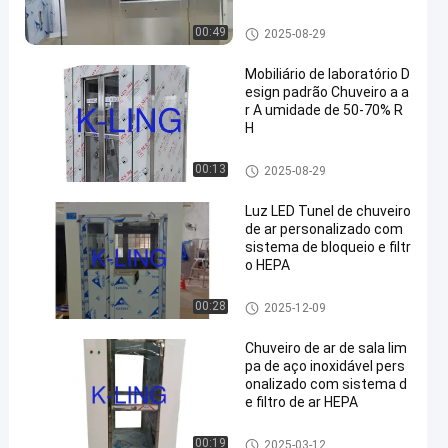
ar de 1000-1500m/3
Chuveiro de ar de aço inoxidáv
00:49
2025-08-29
el
Mobiliário de laboratório D
esign padrão Chuveiro a a
r A umidade de 50-70% R
H
Chuveiro de ar da sala de limp
00:13
2025-08-29
eza
Luz LED Tunel de chuveiro
de ar personalizado com
sistema de bloqueio e filtr
o HEPA
Chuveiro de ar da sala de limp
00:28
2025-12-09
eza
Chuveiro de ar de sala lim
pa de aço inoxidável pers
onalizado com sistema d
e filtro de ar HEPA
Chuveiro de ar da sala de limp
00:19
2025-03-12