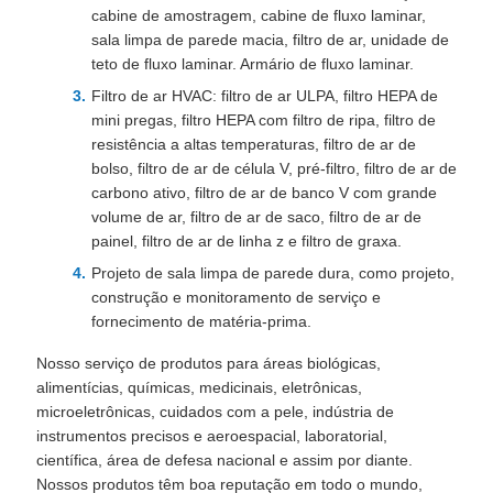
cabine de amostragem, cabine de fluxo laminar,
sala limpa de parede macia, filtro de ar, unidade de
CONTROLE
teto de fluxo laminar. Armário de fluxo laminar.
DE
Filtro de ar HVAC: filtro de ar ULPA, filtro HEPA de
mini pregas, filtro HEPA com filtro de ripa, filtro de
QUALIDADE
resistência a altas temperaturas, filtro de ar de
bolso, filtro de ar de célula V, pré-filtro, filtro de ar de
CONTACTE-
carbono ativo, filtro de ar de banco V com grande
volume de ar, filtro de ar de saco, filtro de ar de
NOS
painel, filtro de ar de linha z e filtro de graxa.
Projeto de sala limpa de parede dura, como projeto,
construção e monitoramento de serviço e
NOTÍCIAS
fornecimento de matéria-prima.
Nosso serviço de produtos para áreas biológicas,
CASOS
alimentícias, químicas, medicinais, eletrônicas,
microeletrônicas, cuidados com a pele, indústria de
instrumentos precisos e aeroespacial, laboratorial,
MAPA
científica, área de defesa nacional e assim por diante.
DO
Nossos produtos têm boa reputação em todo o mundo,