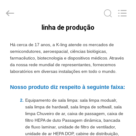
2026
KeLing
Purification
Technology
Company.
All
linha de produção
Rights
PARA
Reserved.
CASA
Há cerca de 17 anos, a K-ling atende os mercados de
semicondutores, aeroespacial, ciências biológicas,
farmacêutico, biotecnologia e dispositivos médicos. Através
PRODUTOS
da nossa rede mundial de representantes, fornecemos
laboratórios em diversas instalações em todo o mundo.
SOBRE
Nosso produto diz respeito à seguinte faixa:
NÓS
Equipamento de sala limpa: sala limpa modualr,
sala limpa de hardwall, sala limpa de softwall, sala
VISITA
limpa Chuveiro de ar, caixa de passagem, caixa de
À
filtro HEPA de duto Passagem dinâmica, bancada
de fluxo laminar, unidade de filtro de ventilador,
FÁBRICA
unidade de ar HEPA DOP, cabine de distribuição,