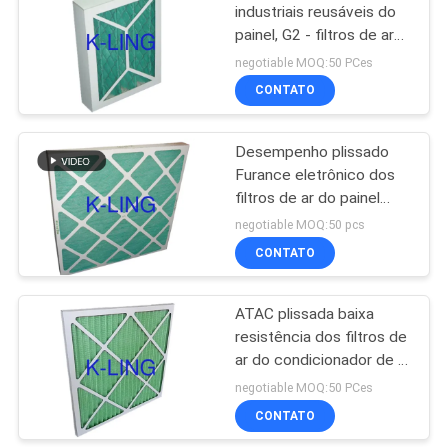
industriais reusáveis do
painel, G2 - filtros de ar
174
da eficiência elevada G4
negotiable MOQ:50 PCes
Quarto desinfetado
CONTATO
de Softwall
Desempenho plissado
Furance eletrônico dos
filtros de ar do painel
com quadro G4 do
negotiable MOQ:50 pcs
cartão
CONTATO
85
unidade de filtro do
ATAC plissada baixa
resistência dos filtros de
ventilador
ar do condicionador de ar
do painel para a filtragem
negotiable MOQ:50 PCes
preliminar
CONTATO