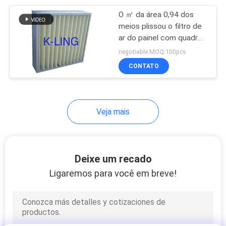
O ㎡ da área 0,94 dos
92
meios plissou o filtro de
armários do fluxo
ar do painel com quadro
do cartão
negotiable MOQ:100pcs
laminar
CONTATO
Veja mais
121
Caixa do filtro de
Deixe um recado
HEPA
Ligaremos para você em breve!