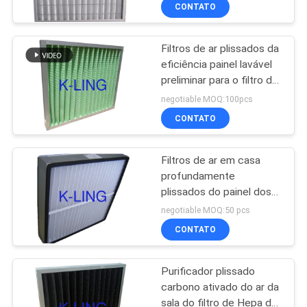
alta da poeira
CONTATO
CONTROLE
Filtros de ar plissados da
DE
66
eficiência painel lavável
QUALIDADE
preliminar para o filtro de
Chuveiro de ar de
AHU pre
negotiable MOQ:100pcs
aço inoxidável
CONTACTE-
CONTATO
NOS
Filtros de ar em casa
profundamente
NOTÍCIAS
plissados do painel dos
152
meios do poliéster com
negotiable MOQ:50 pcs
quadro do metal
Caixa de passagem
CASOS
CONTATO
da sala de limpeza
Purificador plissado
MAPA
carbono ativado do ar da
DO
sala do filtro de Hepa do