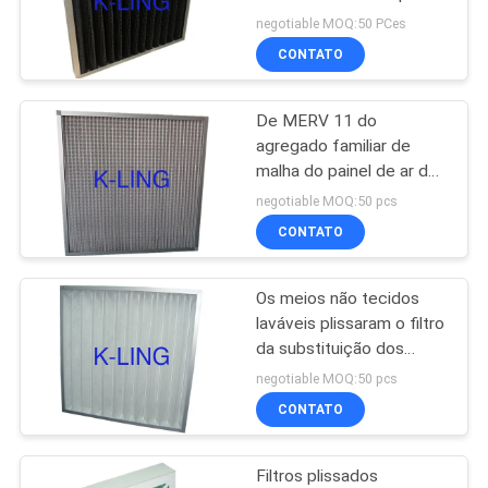
condicionamento de ar
SITE
negotiable MOQ:50 PCes
dos filtros de ar do painel
CONTATO
66
POLÍTICA
Caixa de passagem
De MERV 11 do
DE
agregado familiar de
do chuveiro de ar
PRIVACIDADE
malha do painel de ar do
filtro filtro portátil pre
negotiable MOQ:50 pcs
com quadro de alumínio
CONTATO
Os meios não tecidos
139
laváveis plissaram o filtro
da substituição dos
Cabine distribuidora
filtros de ar do painel pre
negotiable MOQ:50 pcs
CONTATO
Filtros plissados