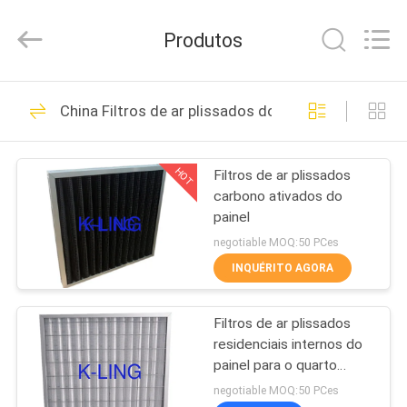
2026
KeLing
Purification
Produtos
Technology
Company.
All
Rights
PARA
Reserved.
194
China Filtros de ar plissados do painel
CASA
Túnel do chuveiro
de ar
HOT
Filtros de ar plissados
PRODUTOS
carbono ativados do
painel
SOBRE
negotiable MOQ:50 PCes
NÓS
INQUÉRITO AGORA
200
Chuveiro de ar da
Filtros de ar plissados
VISITA
residenciais internos do
À
sala de limpeza
painel para o quarto
desinfetado, capacidade
FÁBRICA
negotiable MOQ:50 PCes