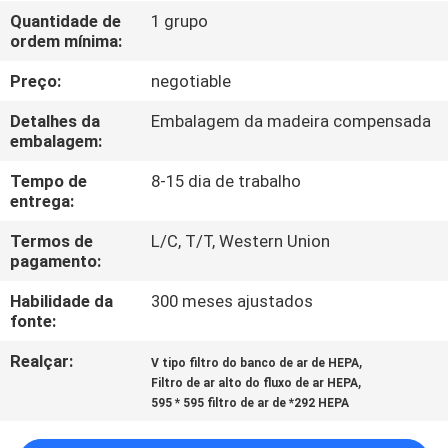
Quantidade de
1 grupo
ordem mínima:
CONTROLE
DE
Preço:
negotiable
QUALIDADE
Detalhes da
Embalagem da madeira compensada
embalagem:
CONTACTE-
Tempo de
8-15 dia de trabalho
entrega:
NOS
Termos de
L/C, T/T, Western Union
pagamento:
NOTÍCIAS
Habilidade da
300 meses ajustados
fonte:
CASOS
Realçar:
,
V tipo filtro do banco de ar de HEPA
,
Filtro de ar alto do fluxo de ar HEPA
MAPA
595 * 595 filtro de ar de *292 HEPA
DO