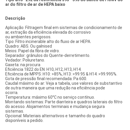
ar do filtro de ar de HEPA baixo
Descrição
Aplicação: Filtragem final em sistemas de condicionamento de
ar, extração da eficiência elevada do corrosivo
ou ambientes perigosos.
Tipo: Filtro incinerable alto do fluxo de ar HEPA.
Quadro: ABS. Ou galnised
Meios: Papel da fibra de vidro.
Separador: grânulos do Quente-derretimento.
Vedador: Poliuretano.
Gaxeta: na procura
Eficiência 1822 do EN: H10, H12, H13, H14.
Eficiência de MPPS: H10: >85%, H13: >99.95 & H14: >99.995%.
Gota de pressão final recomendada: Pa 600.
Caudal máximo do ar: Veja a tabela, use valores de substantivo
de outra maneira que uma redução na eficiência pode
ocorra.
Temperatura: máximo 60°C no serviço contínuo.
Montando sistemas: Parte dianteira e quadros laterais do filtro
do acesso. Alojamentos terminais e mudança segura
sistemas.
Opcional: Materiais alternativos e tamanho do quadro
disponíveis a pedido.