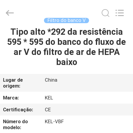
2026
KeLing
Purification
Technology
Company.
Filtro do banco V
All
Rights
Tipo alto *292 da resistência
PARA
Reserved.
595 * 595 do banco do fluxo de
CASA
ar V do filtro de ar de HEPA
PRODUTOS
baixo
SOBRE
Lugar de
China
origem:
NÓS
Marca:
KEL
VISITA
Certificação:
CE
À
Número do
KEL-VBF
FÁBRICA
modelo: