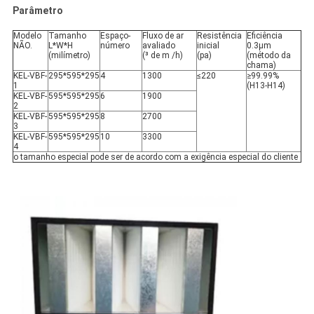
Parâmetro
Modelo
Tamanho
Espaço-
Fluxo de ar
Resistência
Eficiência
NÃO.
L*W*H
número
avaliado
inicial
0.3μm
(milímetro)
(³ de m /h)
(pa)
(método da
chama)
KEL-VBF-
295*595*295
4
1300
≤220
≥99.99%
1
(H13-H14)
KEL-VBF-
595*595*295
6
1900
2
KEL-VBF-
595*595*295
8
2700
3
KEL-VBF-
595*595*295
10
3300
4
o tamanho especial pode ser de acordo com a exigência especial do cliente