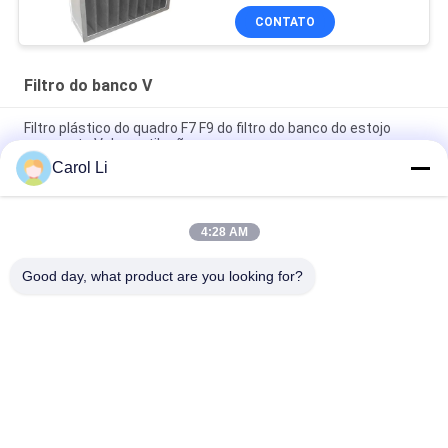
CONTATO
Filtro do banco V
Filtro plástico do quadro F7 F9 do filtro do banco do estojo
compacto V da ventilação
Carol Li
Quadro plástico do filtro do banco de Purifie V do filtro do ISO
com volume de ar grande
4:28 AM
Eficiência plástica do meio de filtro do ar do bolso do banco do
quadro V 4500 volume de ar do ³ /h de m
Good day, what product are you looking for?
Categorias populares
Todos
Túnel Do Chuveiro 
Chuveiro De Ar Da 
De Ar
Sala De Limpeza
Chuveiro De Ar De 
Caixa De Passagem 