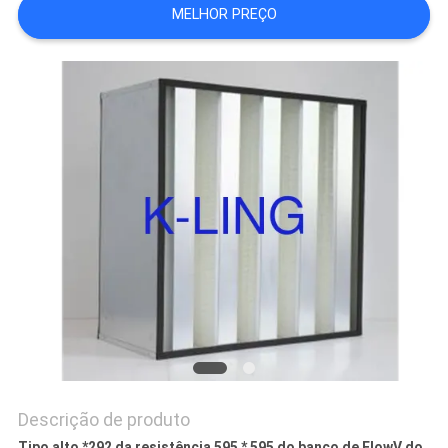
MELHOR PREÇO
SITE
POLÍTICA
DE
PRIVACIDADE
Descrição de produto
Tipo alto *292 da resistência 595 * 595 do banco de FlowV do