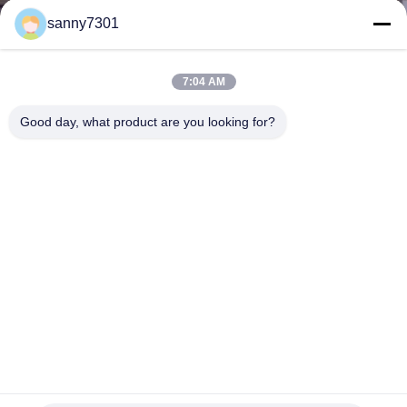
sanny7301
CONTROLE
DE
7:04 AM
QUALIDADE
Good day, what product are you looking for?
CONTACTE-
NOS
NOTÍCIAS
CASOS
MAPA
Casa de banho com chuveiro de sopro do ar do lado feito sob
encomenda do túnel três com sistema de controlo de passeio
DO
da indução