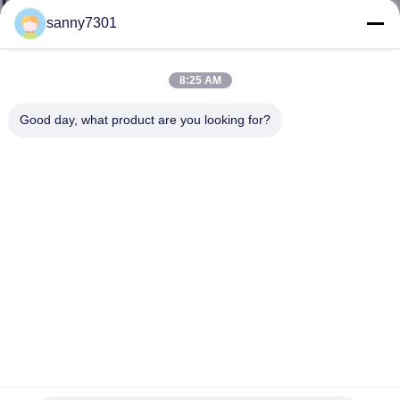
sanny7301
CONTROLE
DE
8:25 AM
QUALIDADE
Good day, what product are you looking for?
CONTACTE-
NOS
NOTÍCIAS
CASOS
Cabine vertical macia de alumínio do fluxo laminar de
MAPA
quarto desinfetado da parede da pressão positiva
DO
Quarto desinfetado de Softwall
2025-09-03