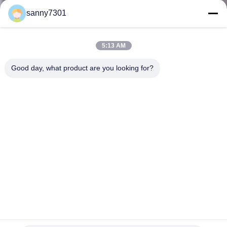
sanny7301
CONTROLE
DE
5:13 AM
QUALIDADE
Good day, what product are you looking for?
CONTACTE-
NOS
NOTÍCIAS
CASOS
Câmara do espaço aéreo/do quarto desinfetado Softwall da
MAPA
eletrônica com o filtro de ar 110V/60HZ de HEPA
DO
Quarto desinfetado de Softwall
2025-09-02