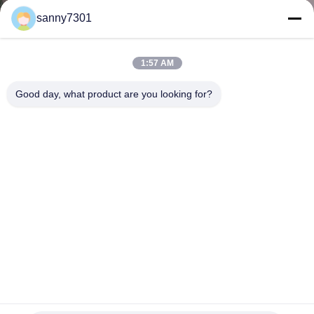
sanny7301
CONTROLE
DE
1:57 AM
QUALIDADE
Good day, what product are you looking for?
CONTACTE-
NOS
NOTÍCIAS
CASOS
Classe modular 10000 do quarto desinfetado de Softwall do
MAPA
laboratório biológico, quarto desinfetado da farmácia do
hospital
DO
Quarto desinfetado de Softwall
2025-09-02