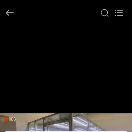
2026
KeLing
Purification
Technology
Company.
All
Rights
PARA
Reserved.
CASA
PRODUTOS
SOBRE
NÓS
VISITA
À
FÁBRICA